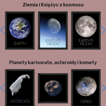
Ziemia i Księżyc z kosmosu
Planety karłowate, asteroidy i komety