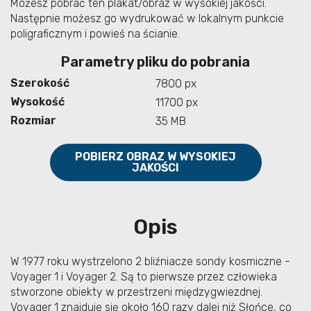
Możesz pobrać ten plakat/obraz w wysokiej jakości.
Następnie możesz go wydrukować w lokalnym punkcie
poligraficznym i powieś na ścianie.
Parametry pliku do pobrania
Szerokość
7800 px
Wysokość
11700 px
Rozmiar
35 MB
POBIERZ OBRAZ W WYSOKIEJ
JAKOŚCI
Opis
W 1977 roku wystrzelono 2 bliźniacze sondy kosmiczne -
Voyager 1 i Voyager 2. Są to pierwsze przez człowieka
stworzone obiekty w przestrzeni międzygwiezdnej.
Voyager 1 znajduje się około 160 razy dalej niż Słońce, co