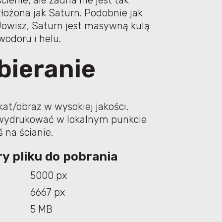
cienie, ale żadna nie jest tak
złożona jak Saturn. Podobnie jak
owisz, Saturn jest masywną kulą
odoru i helu.
bieranie
at/obraz w wysokiej jakości.
wydrukować w lokalnym punkcie
 na ścianie.
y pliku do pobrania
5000 px
6667 px
5 MB