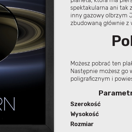
planeta, która ma pierś
spektakularna ani tak 
inny gazowy olbrzym J
zbudowaną głównie z w
Po
Możesz pobrać ten plak
Następnie możesz go 
poligraficznym i powieś
Parametr
Szerokość
Wysokość
Rozmiar