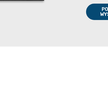
PO
WY