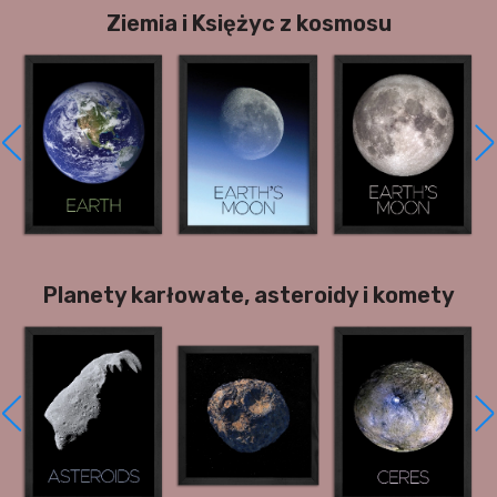
Ziemia i Księżyc z kosmosu
Planety karłowate, asteroidy i komety